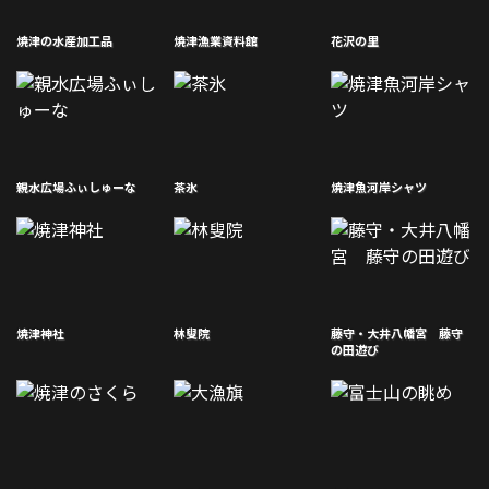
焼津の水産加工品
焼津漁業資料館
花沢の里
親水広場ふぃしゅーな
茶氷
焼津魚河岸シャツ
焼津神社
林叟院
藤守・大井八幡宮 藤守
の田遊び